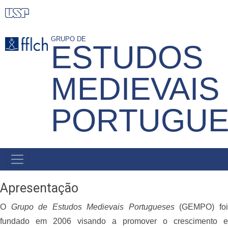
Pular
para
o
GRUPO DE
ESTUDOS
conteúdo
principal
MEDIEVAIS
PORTUGUE
NAVEGAÇÃO
PRINCIPAL
Apresentação
O
Grupo de Estudos Medievais Portugueses
(GEMPO) fo
fundado em 2006 visando a promover o crescimento e